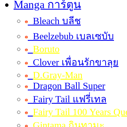
Manga การ์ตูน
Bleach บลีช
Beelzebub เบลเซบับ
Boruto
Clover เพื่อนรักขาลุย
D.Gray-Man
Dragon Ball Super
Fairy Tail แฟรี่เทล
Fairy Tail 100 Years Qu
Gintama กินทามะ