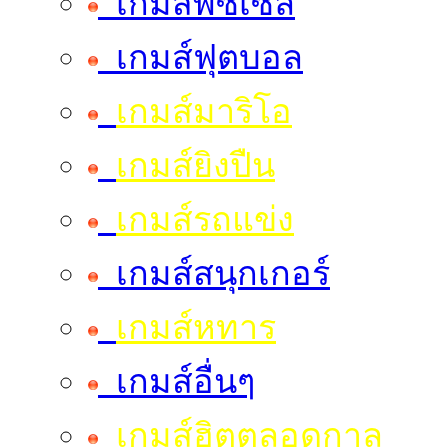
เกมส์พัซเซิล
เกมส์ฟุตบอล
เกมส์มาริโอ
เกมส์ยิงปืน
เกมส์รถแข่ง
เกมส์สนุกเกอร์
เกมส์หทาร
เกมส์อื่นๆ
เกมส์ฮิตตลอดกาล