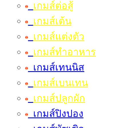
เกมส์ต่อสู้
เกมส์เต้น
เกมส์แต่งตัว
เกมส์ทำอาหาร
เกมส์เทนนิส
เกมส์เบนเทน
เกมส์ปลูกผัก
เกมส์ปิงปอง