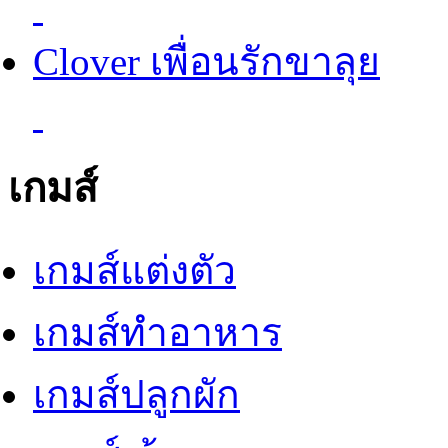
Clover เพื่อนรักขาลุย
เกมส์
เกมส์แต่งตัว
เกมส์ทำอาหาร
เกมส์ปลูกผัก