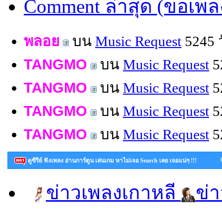
Comment ล่าสุด (ขอเพล
พลอย
บน
Music Request
5245 ว
TANGMO
บน
Music Request
52
TANGMO
บน
Music Request
52
TANGMO
บน
Music Request
52
TANGMO
บน
Music Request
52
ดูซีรีย์ ฟังเพลง อ่านการ์ตูน เล่นเกม หาไม่เจอ Search เลย เจอแน่ๆ !!!
ข่าวเพลงเกาหลี
ข่