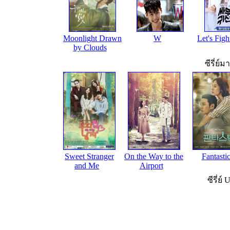
Moonlight Drawn
W
Let's Fig
by Clouds
ซีรี่ย
Sweet Stranger
On the Way to the
Fantasti
and Me
Airport
ซีรี่ย์