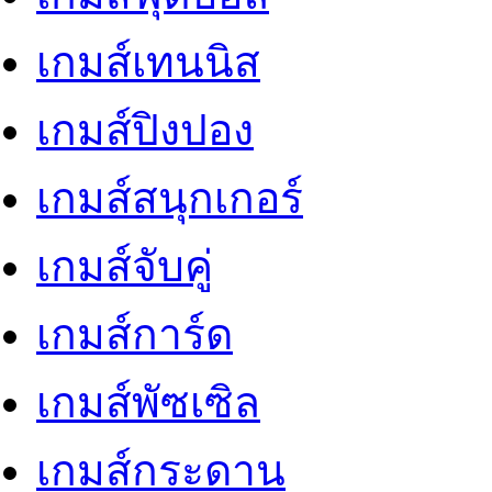
เกมส์เทนนิส
เกมส์ปิงปอง
เกมส์สนุกเกอร์
เกมส์จับคู่
เกมส์การ์ด
เกมส์พัซเซิล
เกมส์กระดาน