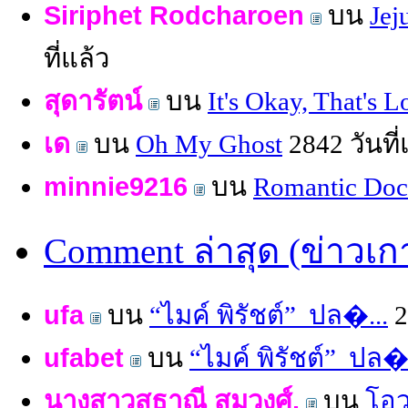
Siriphet Rodcharoen
บน
Jej
ที่แล้ว
สุดารัตน์
บน
It's Okay, That's L
เด
บน
Oh My Ghost
2842 วันที่
minnie9216
บน
Romantic Doc
Comment ล่าสุด (ข่าวเก
ufa
บน
“ไมค์ พิรัชต์” ปล�...
2
ufabet
บน
“ไมค์ พิรัชต์” ปล�.
นางสาวสุธาณี สมวงศ์.
บน
โอว