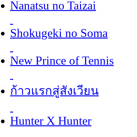
Nanatsu no Taizai
Shokugeki no Soma
New Prince of Tennis
ก้าวแรกสู่สังเวียน
Hunter X Hunter