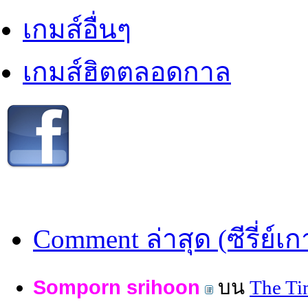
เกมส์อื่นๆ
เกมส์ฮิตตลอดกาล
Comment ล่าสุด (ซีรี่ย์เก
Somporn srihoon
บน
The Ti