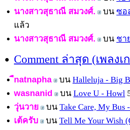
นางสาวสุธาณี สมวงศ์.
บน
ซอล
แล้ว
นางสาวสุธาณี สมวงศ์.
บน
ชาย
Comment ล่าสุด (เพลงเก
ืnatnapha
บน
Halleluja - Big 
wasnanid
บน
Love U - Howl
5
วุ่นวาย
บน
Take Care, My Bus 
เต้ครับ
บน
Tell Me Your Wish (G