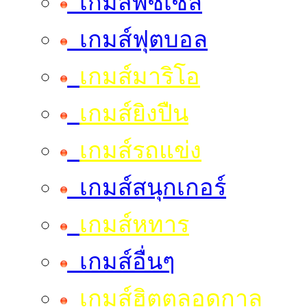
เกมส์พัซเซิล
เกมส์ฟุตบอล
เกมส์มาริโอ
เกมส์ยิงปืน
เกมส์รถแข่ง
เกมส์สนุกเกอร์
เกมส์หทาร
เกมส์อื่นๆ
เกมส์ฮิตตลอดกาล