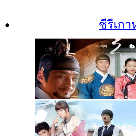
ซีรีเก