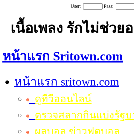
User:
Pass:
เนื้อเพลง รักไม่ช่วยอ
หน้าแรก Sritown.com
หน้าแรก sritown.com
ดูทีวีออนไลน์
ตรวจสลากกินแบ่งรัฐบ
ผลบอล ข่าวฟุตบอล