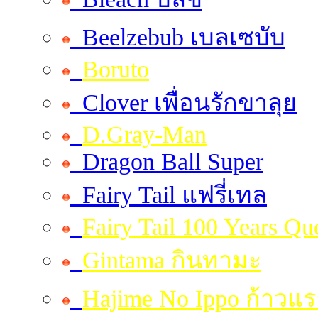
Beelzebub เบลเซบับ
Boruto
Clover เพื่อนรักขาลุย
D.Gray-Man
Dragon Ball Super
Fairy Tail แฟรี่เทล
Fairy Tail 100 Years Qu
Gintama กินทามะ
Hajime No Ippo ก้าวแรก