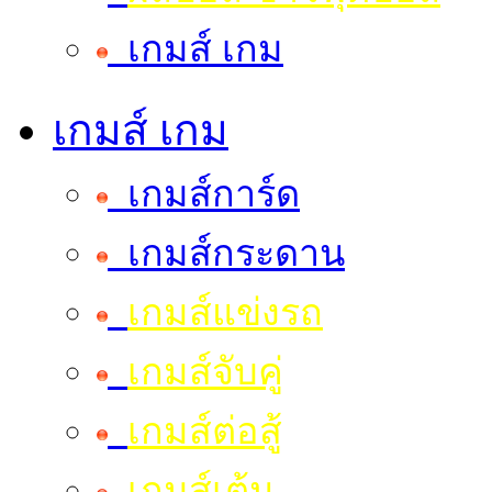
เกมส์ เกม
เกมส์ เกม
เกมส์การ์ด
เกมส์กระดาน
เกมส์แข่งรถ
เกมส์จับคู่
เกมส์ต่อสู้
เกมส์เต้น