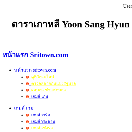
User
ดาราเกาหลี Yoon Sang Hyun 
หน้าแรก Sritown.com
หน้าแรก sritown.com
ดูทีวีออนไลน์
ตรวจสลากกินแบ่งรัฐบาล
ผลบอล ข่าวฟุตบอล
เกมส์ เกม
เกมส์ เกม
เกมส์การ์ด
เกมส์กระดาน
เกมส์แข่งรถ