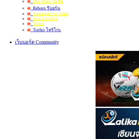
One Piece วันพีช
Reborn รีบอร์น
Shokugeki no Soma
Solo Leveling
Versus
Toriko โทริโกะ
เว็บบอร์ด Community