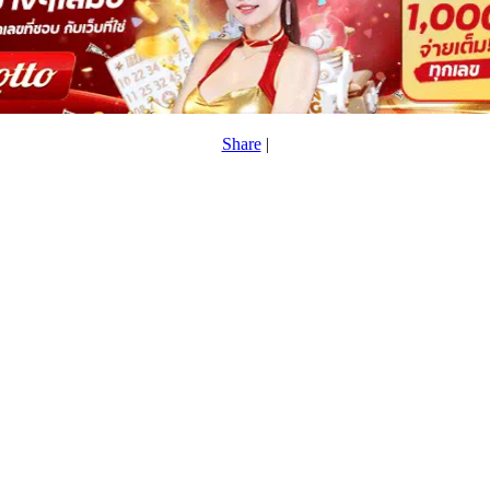
Share
|