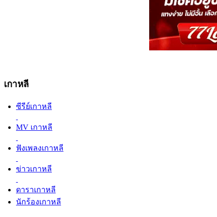
เกาหลี
ซีรีย์เกาหลี
MV เกาหลี
ฟังเพลงเกาหลี
ข่าวเกาหลี
ดาราเกาหลี
นักร้องเกาหลี