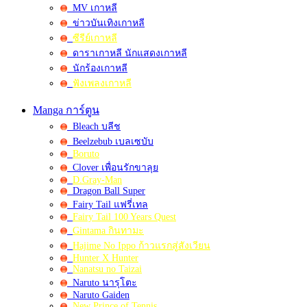
MV เกาหลี
ข่าวบันเทิงเกาหลี
ซีรีย์เกาหลี
ดาราเกาหลี นักแสดงเกาหลี
นักร้องเกาหลี
ฟังเพลงเกาหลี
Manga การ์ตูน
Bleach บลีช
Beelzebub เบลเซบับ
Boruto
Clover เพื่อนรักขาลุย
D.Gray-Man
Dragon Ball Super
Fairy Tail แฟรี่เทล
Fairy Tail 100 Years Quest
Gintama กินทามะ
Hajime No Ippo ก้าวแรกสู่สังเวียน
Hunter X Hunter
Nanatsu no Taizai
Naruto นารุโตะ
Naruto Gaiden
New Prince of Tennis