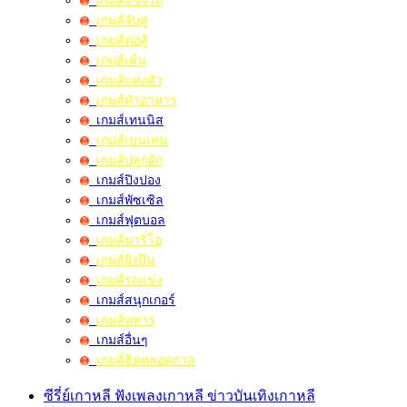
เกมส์แข่งรถ
เกมส์จับคู่
เกมส์ต่อสู้
เกมส์เต้น
เกมส์แต่งตัว
เกมส์ทำอาหาร
เกมส์เทนนิส
เกมส์เบนเทน
เกมส์ปลูกผัก
เกมส์ปิงปอง
เกมส์พัซเซิล
เกมส์ฟุตบอล
เกมส์มาริโอ
เกมส์ยิงปืน
เกมส์รถแข่ง
เกมส์สนุกเกอร์
เกมส์หทาร
เกมส์อื่นๆ
เกมส์ฮิตตลอดกาล
ซีรี่ย์เกาหลี ฟังเพลงเกาหลี ข่าวบันเทิงเกาหลี