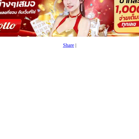
Share
|