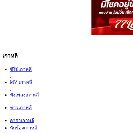
เกาหลี
ซีรีย์เกาหลี
MV เกาหลี
ฟังเพลงเกาหลี
ข่าวเกาหลี
ดาราเกาหลี
นักร้องเกาหลี