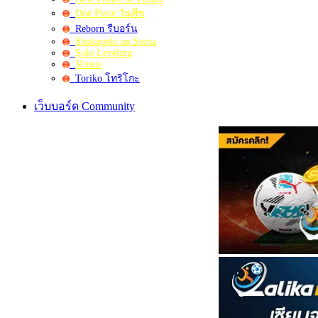
One Piece วันพีช
Reborn รีบอร์น
Shokugeki no Soma
Solo Leveling
Versus
Toriko โทริโกะ
เว็บบอร์ด Community